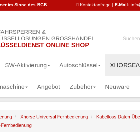
hmer im Sinne des BGB
Kontaktanfrage
|
E-Mail:
info
AHRSPERREN &
ÜSSELLÖSUNGEN GROSSHANDEL
ÜSSELDIENST ONLINE SHOP
SW-Aktivierung
Autoschlüssel
XHORSE/
smaschine
Angebot
Zubehör
Neuware
ienung
Xhorse Universal Fernbedienung
Kabelloss Daten Übe
p-Fernbedienung