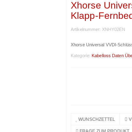
Xhorse Univer
Klapp-Fernbe
Artikelnummer:
XNHY02EN
Xhorse Universal VVDI-Schlüs
Kategorie:
Kabelloss Daten Üb
Preise sichtbar nach
Anmeldung
WUNSCHZETTEL
V
FRAGE ZUM PRODUKT