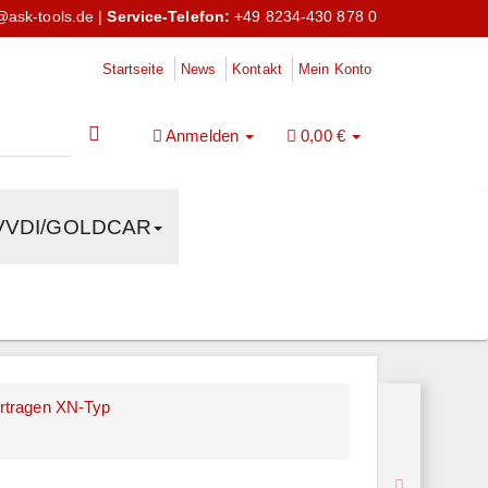
@ask-tools.de
|
Service-Telefon:
+49 8234-430 878 0
Startseite
News
Kontakt
Mein Konto
Anmelden
0,00 €
VVDI/GOLDCAR
rtragen XN-Typ