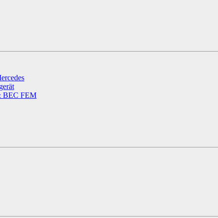
ercedes
gerät
 & BEC FEM