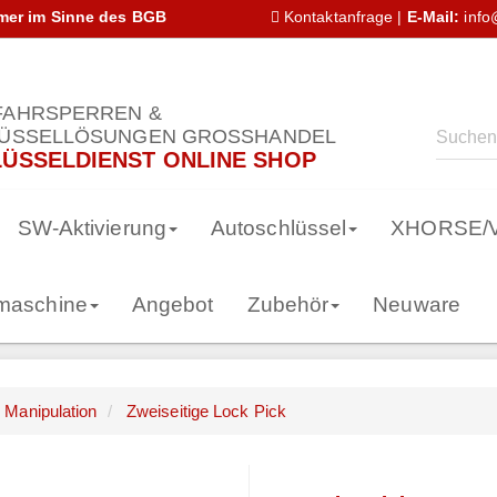
hmer im Sinne des BGB
Kontaktanfrage
|
E-Mail:
info
AHRSPERREN &
ÜSSELLÖSUNGEN GROSSHANDEL
ÜSSELDIENST ONLINE SHOP
SW-Aktivierung
Autoschlüssel
XHORSE/
smaschine
Angebot
Zubehör
Neuware
Manipulation
Zweiseitige Lock Pick