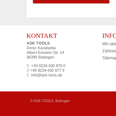
KONTAKT
INF
ASK TOOLS
Wir übe
Deniz Karabarlas
Zahlun
Albert-Einstein-Str. 14
86399 Bobingen
Sitema
+49 8234-430 878 0
+49 8234-430 877 9
info@ask-tools.de
© ASK-TOOLS, Bobingen