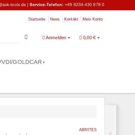
@ask-tools.de
|
Service-Telefon:
+49 8234-430 878 0
Startseite
News
Kontakt
Mein Konto
Anmelden
0,00 €
VVDI/GOLDCAR
ABRITES