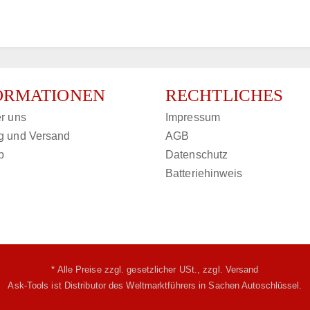
ORMATIONEN
RECHTLICHES
r uns
Impressum
g und Versand
AGB
p
Datenschutz
Batteriehinweis
* Alle Preise zzgl. gesetzlicher USt.,
zzgl. Versand
Ask-Tools ist Distributor des Weltmarktführers in Sachen Autoschlüssel.