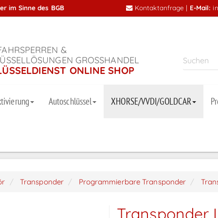
mer im Sinne des BGB
Kontaktanfrage
|
E-Mail:
i
AHRSPERREN &
ÜSSELLÖSUNGEN GROSSHANDEL
LÜSSELDIENST ONLINE SHOP
tivierung
Autoschlüssel
XHORSE/VVDI/GOLDCAR
P
ör
Transponder
Programmierbare Transponder
Tran
Transponder I