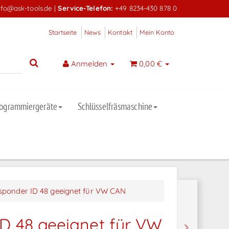
nfo@ask-tools.de
|
Service-Telefon:
+49 8234-430 878 0
Startseite
News
Kontakt
Mein Konto
Anmelden
0,00 €
rogrammiergeräte
Schlüsselfräsmaschine
sponder ID 48 geeignet für VW CAN
D 48 geeignet für VW