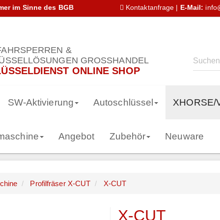
hmer im Sinne des BGB
Kontaktanfrage
|
E-Mail:
info
AHRSPERREN &
ÜSSELLÖSUNGEN GROSSHANDEL
ÜSSELDIENST ONLINE SHOP
SW-Aktivierung
Autoschlüssel
XHORSE/
smaschine
Angebot
Zubehör
Neuware
chine
Profilfräser X-CUT
X-CUT
X-CUT