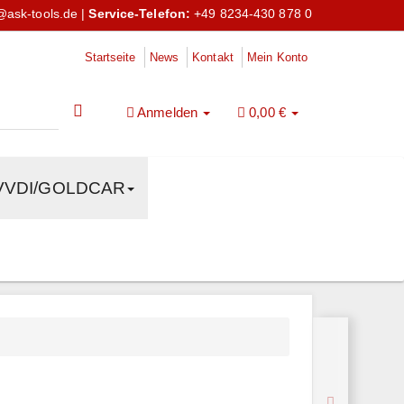
@ask-tools.de
|
Service-Telefon:
+49 8234-430 878 0
Startseite
News
Kontakt
Mein Konto
Anmelden
0,00 €
VVDI/GOLDCAR