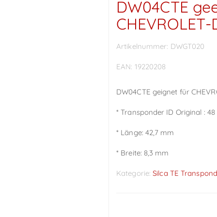
DW04CTE geei
CHEVROLET
Artikelnummer:
DWGT020
EAN:
19220208
DW04CTE geignet für CHE
* Transponder ID Original : 48
* Länge: 42,7 mm
* Breite: 8,3 mm
Kategorie:
Silca TE Transpon
Preise sichtbar nach