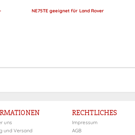
-
NE75TE geeignet für Land Rover
Preise sichtbar nach
Anmeldung
ORMATIONEN
RECHTLICHES
er uns
Impressum
g und Versand
AGB