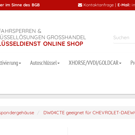
mer im Sinne des BGB
Kontaktanfrage
|
E-Mail:
i
AHRSPERREN &
ÜSSELLÖSUNGEN GROSSHANDEL
LÜSSELDIENST ONLINE SHOP
tivierung
Autoschlüssel
XHORSE/VVDI/GOLDCAR
P
nspondergehäuse
DW04CTE geeignet für CHEVROLET-DAE