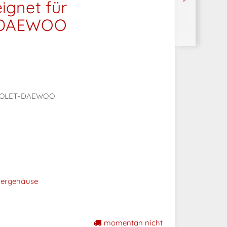
gnet für
-DAEWOO
VROLET-DAEWOO
dergehäuse
momentan nicht