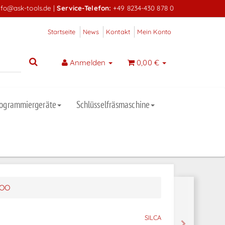
nfo@ask-tools.de
|
Service-Telefon:
+49 8234-430 878 0
Startseite
News
Kontakt
Mein Konto
Anmelden
0,00 €
rogrammiergeräte
Schlüsselfräsmaschine
WOO
SILCA