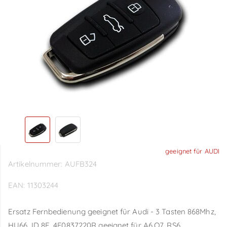
geeignet für AUDI
Artikelnummer:
AUFB324
EAN:
11303244
Ersatz Fernbedienung geeignet für Audi - 3 Tasten 868Mhz,
HU66, ID 8E, 4F0837220R geeignet für A6,Q7, RS6