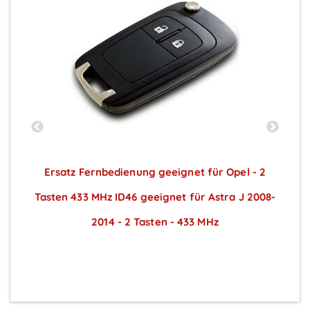
t
Ersatz Fernbedienung geeignet für Opel - 2
Tasten 433 MHz ID46 geeignet für Astra J 2008-
T
2014 - 2 Tasten - 433 MHz
Preise sichtbar nach Anmeldung