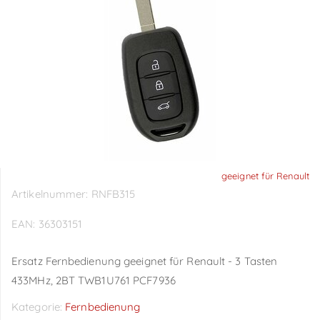
geeignet für Renault
Artikelnummer:
RNFB315
EAN:
36303151
Ersatz Fernbedienung geeignet für Renault - 3 Tasten
433MHz, 2BT TWB1U761 PCF7936
Kategorie:
Fernbedienung