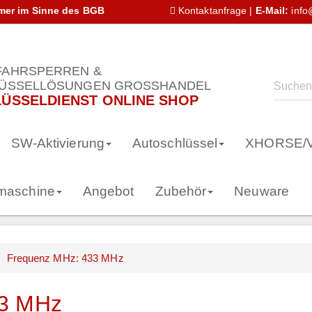
hmer im Sinne des BGB
Kontaktanfrage
|
E-Mail:
info
AHRSPERREN &
ÜSSELLÖSUNGEN GROSSHANDEL
ÜSSELDIENST ONLINE SHOP
SW-Aktivierung
Autoschlüssel
XHORSE/
smaschine
Angebot
Zubehör
Neuware
Frequenz MHz: 433 MHz
3 MHz