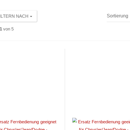
ILTERN NACH
1
von 5