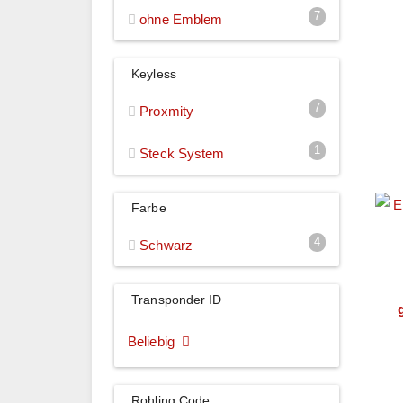
7
ohne Emblem
Keyless
7
Proxmity
1
Steck System
Farbe
4
Schwarz
Transponder ID
Beliebig
Rohling Code