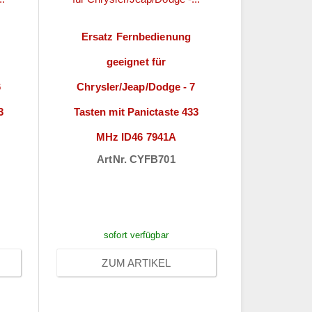
Ersatz Fernbedienung
geeignet für
6
Chrysler/Jeap/Dodge - 7
3
Tasten mit Panictaste 433
MHz ID46 7941A
ArtNr. CYFB701
ch
Preise sichtbar nach
Anmeldung
sofort verfügbar
ZUM ARTIKEL