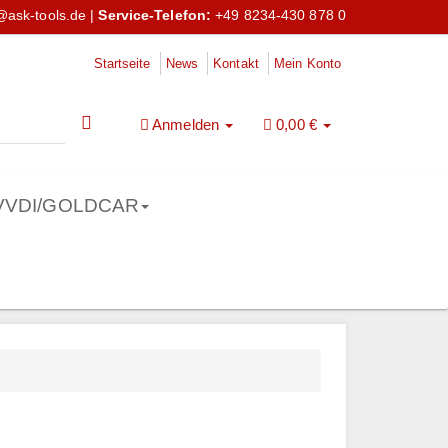
@ask-tools.de
|
Service-Telefon:
+49 8234-430 878 0
Startseite
News
Kontakt
Mein Konto
Anmelden
0,00 €
VVDI/GOLDCAR