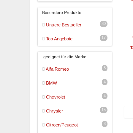
Besondere Produkte
30
Unsere Bestseller
17
Top Angebote
T
geeignet für die Marke
5
Alfa Romeo
P
4
BMW
4
Chevrolet
15
Chrysler
3
Citroen/Peugeot