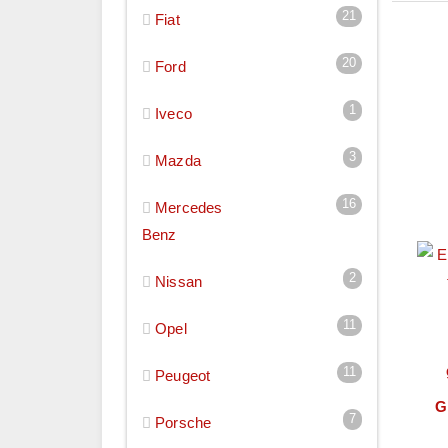
21
Fiat
20
Ford
1
Iveco
3
Mazda
16
Mercedes
Benz
2
Nissan
11
Opel
11
Peugeot
Gi
7
Porsche