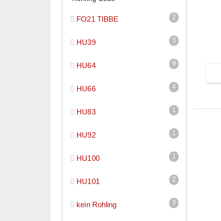
P
2
FO21 TIBBE
3
HU39
9
HU64
4
HU66
1
HU83
1
HU92
1
HU100
2
HU101
3
kein Rohling