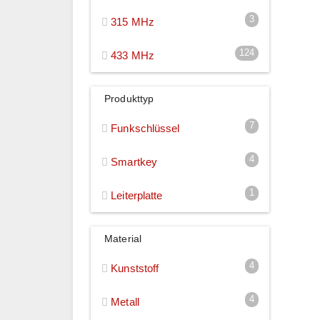
3
315 MHz
124
433 MHz
Produkttyp
7
Funkschlüssel
4
Smartkey
1
Leiterplatte
Material
4
Kunststoff
4
Metall