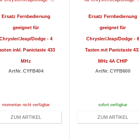
Ersatz Fernbedienung
Ersatz Fernbedienung
geeignet für
geeignet für
Chrysler/Jeap/Dodge - 4
Chrysler/Jeap/Dodge - 
asten inkl. Panictaste 433
Tasten mit Panictaste 43
MHz
MHz 4A CHIP
ArtNr. CYFB404
ArtNr. CYFB600
reise sichtbar nach
Preise sichtbar na
Anmeldung
Anmeldung
momentan nicht verfügbar
sofort verfügbar
ZUM ARTIKEL
ZUM ARTIKEL