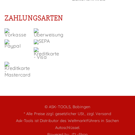
ZAHLUNGSARTEN
© ASK-TOOLS, Bobingen
* Alle Preise zzgl. gesetzlicher USt.,
zzgl. Versand
Ask-Tools ist Distributor des Weltmarktführers in Sachen
Autoschlüssel.
Powered by
JTL-Shop