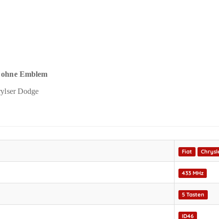
l, ohne Emblem
rylser Dodge
Fiat
Chrysl
433 MHz
5 Tasten
ID46