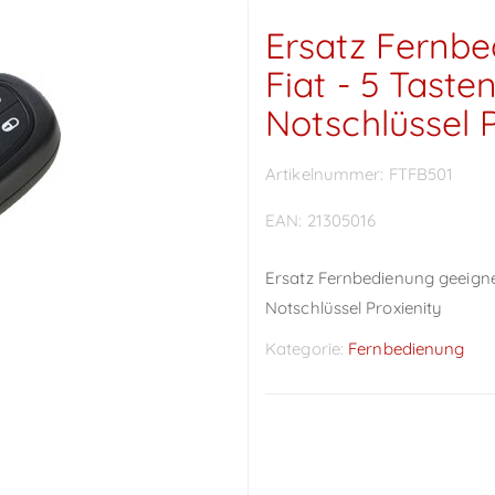
Ersatz Fernbe
Fiat - 5 Taste
Notschlüssel P
Artikelnummer:
FTFB501
EAN:
21305016
Ersatz Fernbedienung geeignet
Notschlüssel Proxienity
Kategorie:
Fernbedienung
Preise sichtbar nach
Anmeldung