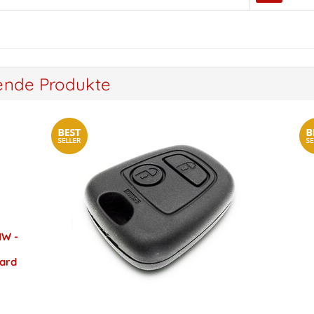
ende Produkte
MW -
card