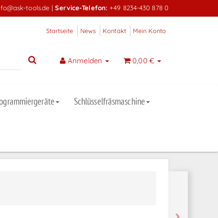
nfo@ask-tools.de
|
Service-Telefon:
+49 8234-430 878 0
Startseite
News
Kontakt
Mein Konto
Anmelden
0,00 €
rogrammiergeräte
Schlüsselfräsmaschine