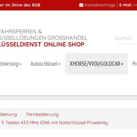
mer im Sinne des BGB
Kontaktanfrage
|
E-Mail:
i
AHRSPERREN &
ÜSSELLÖSUNGEN GROSSHANDEL
LÜSSELDIENST ONLINE SHOP
tivierung
Autoschlüssel
XHORSE/VVDI/GOLDCAR
P
dienung
Fernbedienung
- 5 Tasten 433 MHz ID46 mit Notschlüssel Proxienity