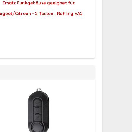
Ersatz Funkgehäuse geeignet für
Ersatz Klappsch
ugeot/Citroen - 2 Tasten , Rohling VA2
Preise sichtbar nach
Preise
Anmeldung
A