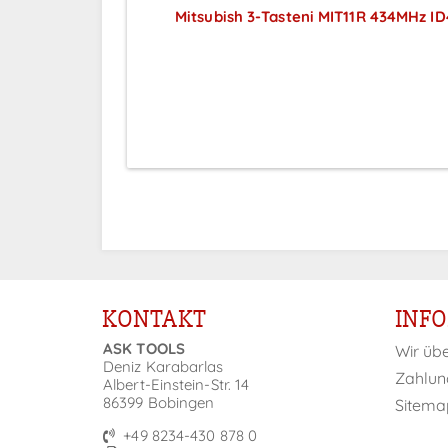
Mitsubish 3-Tasteni MIT11R 434MHz ID
Preise sichtbar nach
Anmeldung
KONTAKT
INF
ASK TOOLS
Wir üb
Deniz Karabarlas
Zahlun
Albert-Einstein-Str. 14
86399 Bobingen
Sitema
+49 8234-430 878 0