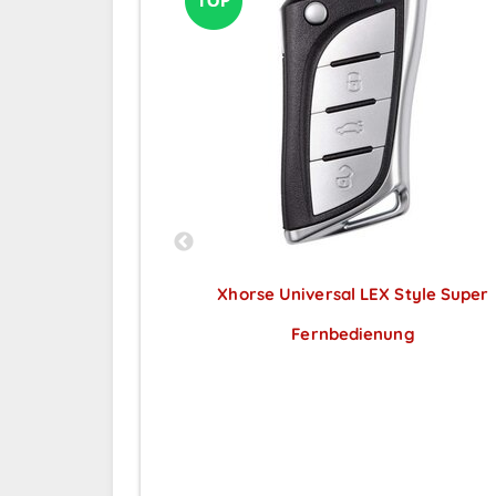
 geeignet für
Xhorse Universal LEX Style Super
n 433 & 315 MHz
Fernbedienung
Preise sichtbar nach
ar nach
Anmeldung
ng