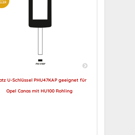
atz U-Schlüssel PHU47KAP geeignet für
Ersatz Tran
Opel Canas mit HU100 Rohling
geeign
Preise sichtbar nach
Preise
Anmeldung
A