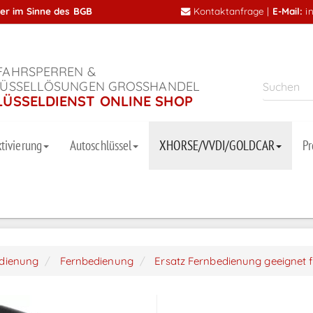
mer im Sinne des BGB
Kontaktanfrage
|
E-Mail:
i
AHRSPERREN &
ÜSSELLÖSUNGEN GROSSHANDEL
LÜSSELDIENST ONLINE SHOP
tivierung
Autoschlüssel
XHORSE/VVDI/GOLDCAR
P
dienung
Fernbedienung
Ersatz Fernbedienung geeignet 