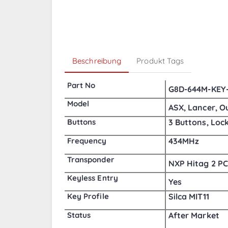
Beschreibung
Produkt Tags
Part No
G8D-644M-KEY-
Model
ASX, Lancer, O
Buttons
3 Buttons, Lock
Frequency
434MHz
Transponder
NXP Hitag 2 P
Keyless Entry
Yes
Key Profile
Silca MIT11
Status
After Market