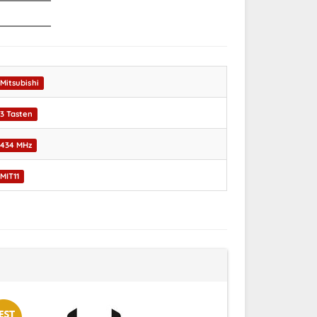
Mitsubishi
3 Tasten
434 MHz
MIT11