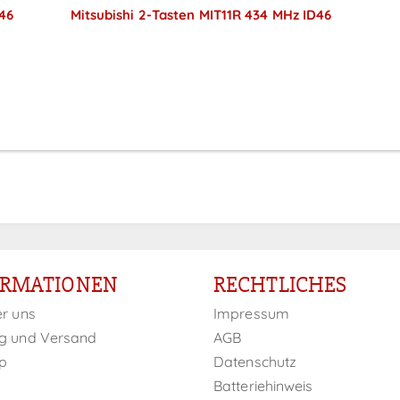
46
Mitsubishi 2-Tasten MIT11R 434 MHz ID46
Preise sichtbar nach
Anmeldung
ORMATIONEN
RECHTLICHES
er uns
Impressum
g und Versand
AGB
p
Datenschutz
Batteriehinweis