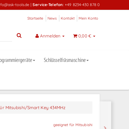
nfo@ask-tools.de
|
Service-Telefon:
+49 8234-430 878 0
Startseite
News
Kontakt
Mein Konto
Anmelden
0,00 €
rogrammiergeräte
Schlüsselfräsmaschine
für Mitsubishi/Smart Key 434MHz
geeignet für Mitsubishi