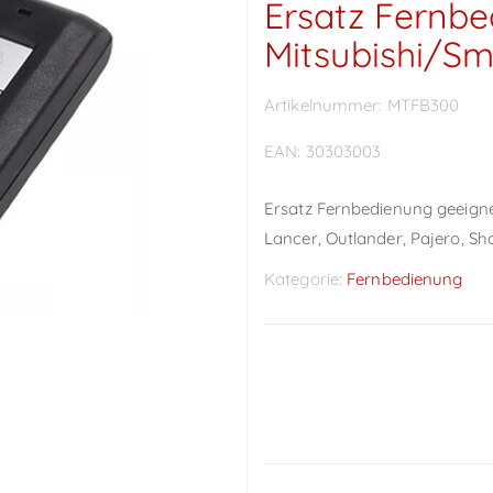
Ersatz Fernbe
Mitsubishi/S
Artikelnummer:
MTFB300
EAN:
30303003
Ersatz Fernbedienung geeigne
Lancer, Outlander, Pajero, S
Kategorie:
Fernbedienung
Preise sichtbar nach
Anmeldung