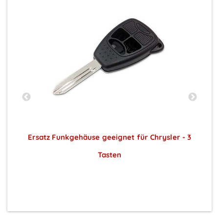
3
Ersatz Funkgehäuse geeignet für Chrysler - 3
E
Tasten
Preise sichtbar nach Anmeldung