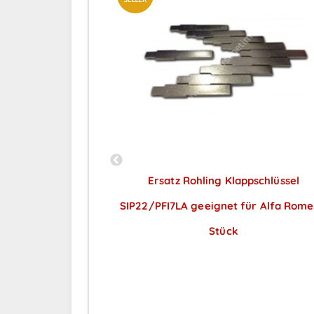
pschlüssel
Ersatz Rohling Klappschlüssel
geeignet für
SIP22/PFI7LA geeignet für Alfa Rome
tück
Stück
ar nach
Preise sichtbar nach
ng
Anmeldung