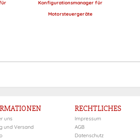
für
Konfigurationsmanager für
Motorsteuergeräte
Preise sichtbar nach
Anmeldung
ORMATIONEN
RECHTLICHES
er uns
Impressum
g und Versand
AGB
p
Datenschutz