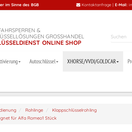
mer im Sinne des BGB
Kontaktanfrage
|
E-Mail:
i
AHRSPERREN &
ÜSSELLÖSUNGEN GROSSHANDEL
LÜSSELDIENST ONLINE SHOP
tivierung
Autoschlüssel
XHORSE/VVDI/GOLDCAR
P
dienung
Rohlinge
Klappschlüsselrohling
ignet für Alfa Romeo1 Stück