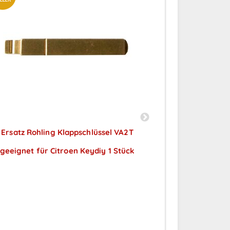
Ersatz Rohling Klappschlüssel VA2T
Ersatz Rohli
geeignet für Citroen Keydiy 1 Stück
geeignet fü
Preise sichtbar nach
Preise
Anmeldung
A