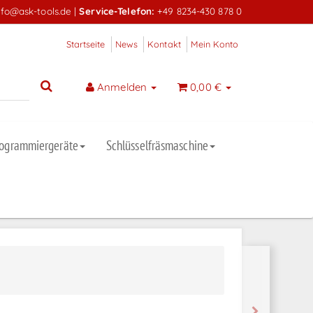
nfo@ask-tools.de
|
Service-Telefon:
+49 8234-430 878 0
Startseite
News
Kontakt
Mein Konto
Anmelden
0,00 €
rogrammiergeräte
Schlüsselfräsmaschine