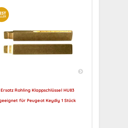
Ersatz Rohling Klappschlüssel HU83
Ersatz Rohli
geeignet für Peugeot Keydiy 1 Stück
geeignet fü
Preise sichtbar nach
Preise
Anmeldung
A