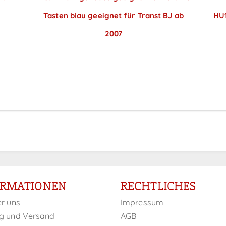
Tasten blau geeignet für Transt BJ ab
HU1
2007
Preise sichtbar nach
Anmeldung
ORMATIONEN
RECHTLICHES
er uns
Impressum
g und Versand
AGB