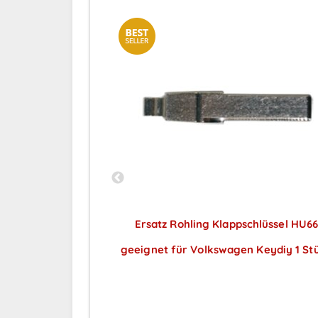
chlüssel VA2T
Ersatz Rohling Klappschlüssel HU6
eydiy 1 Stück
geeignet für Volkswagen Keydiy 1 St
ar nach
Preise sichtbar nach
ng
Anmeldung