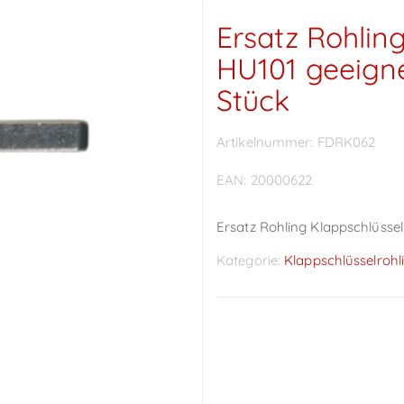
Ersatz Rohlin
HU101 geeigne
Stück
Artikelnummer:
FDRK062
EAN:
20000622
Ersatz Rohling Klappschlüssel
Kategorie:
Klappschlüsselrohl
Preise sichtbar nach
Anmeldung