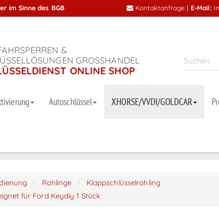
mer im Sinne des BGB
Kontaktanfrage
|
E-Mail:
i
AHRSPERREN &
ÜSSELLÖSUNGEN GROSSHANDEL
LÜSSELDIENST ONLINE SHOP
tivierung
Autoschlüssel
XHORSE/VVDI/GOLDCAR
P
dienung
Rohlinge
Klappschlüsselrohling
ignet für Ford Keydiy 1 Stück