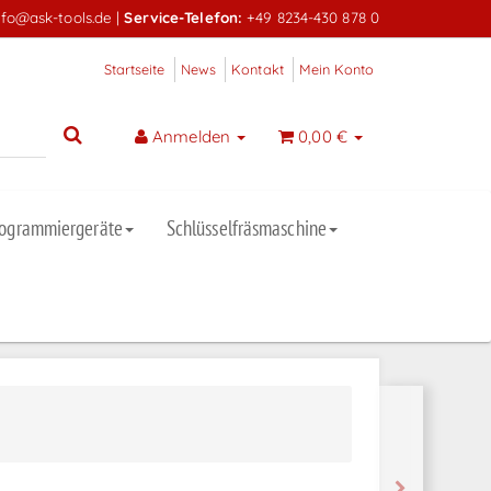
nfo@ask-tools.de
|
Service-Telefon:
+49 8234-430 878 0
Startseite
News
Kontakt
Mein Konto
Anmelden
0,00 €
rogrammiergeräte
Schlüsselfräsmaschine