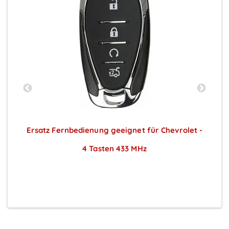
O
Ersatz Fernbedienung geeignet für Chevrolet -
E
4 Tasten 433 MHz
Preise sichtbar nach Anmeldung