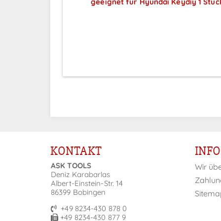
geeignet für Hyundai Keydiy 1 Stüc
Preise sichtbar nach
Anmeldung
KONTAKT
INF
ASK TOOLS
Wir üb
Deniz Karabarlas
Zahlun
Albert-Einstein-Str. 14
86399 Bobingen
Sitema
+49 8234-430 878 0
+49 8234-430 877 9