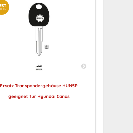
Ersatz Transpondergehäuse HUN5P
Ersatz Trans
geeignet für Hyundai Canas
geeignet
Preise sichtbar nach
Preise
Anmeldung
A