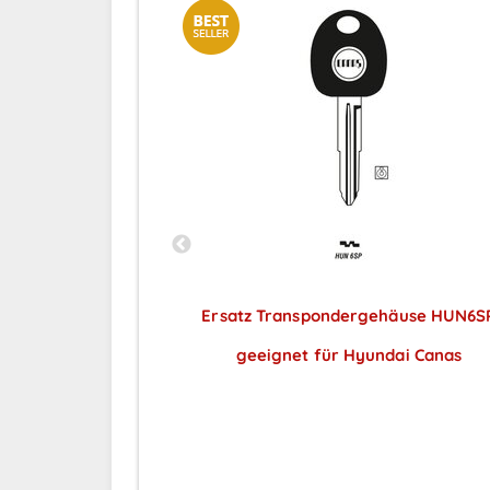
häuse SI1 AP
Ersatz Transpondergehäuse HUN6S
oen Canas
geeignet für Hyundai Canas
ar nach
Preise sichtbar nach
ng
Anmeldung