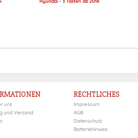
k
Hyundai - 3 Tasten ab 2018
Preise sichtbar nach
Anmeldung
ORMATIONEN
RECHTLICHES
er uns
Impressum
g und Versand
AGB
p
Datenschutz
Batteriehinweis