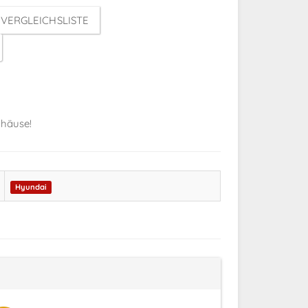
VERGLEICHSLISTE
ehäuse!
Hyundai