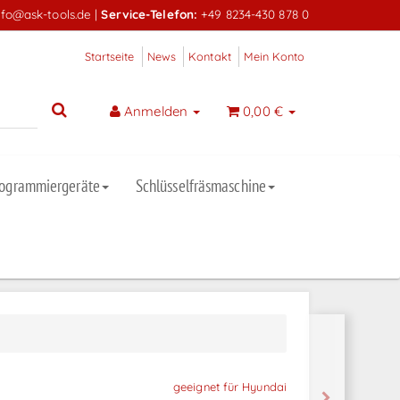
nfo@ask-tools.de
|
Service-Telefon:
+49 8234-430 878 0
Startseite
News
Kontakt
Mein Konto
Anmelden
0,00 €
rogrammiergeräte
Schlüsselfräsmaschine
geeignet für Hyundai