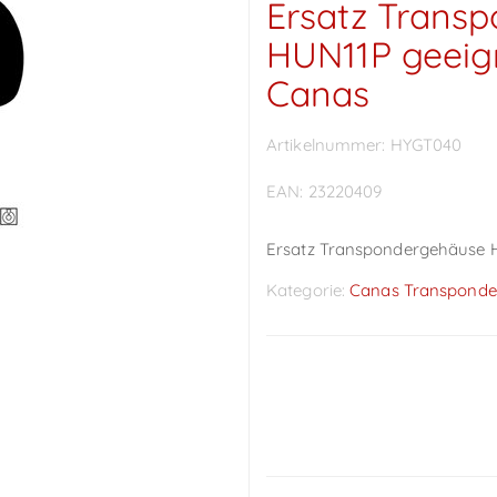
Ersatz Trans
HUN11P geeig
Canas
Artikelnummer:
HYGT040
EAN:
23220409
Ersatz Transpondergehäuse 
Kategorie:
Canas Transponde
Preise sichtbar nach
Anmeldung