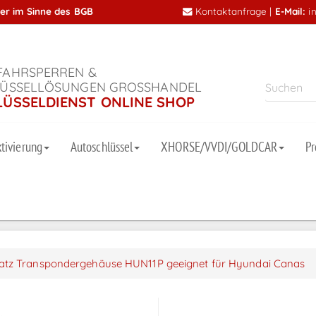
mer im Sinne des BGB
Kontaktanfrage
|
E-Mail:
i
AHRSPERREN &
ÜSSELLÖSUNGEN GROSSHANDEL
LÜSSELDIENST ONLINE SHOP
tivierung
Autoschlüssel
XHORSE/VVDI/GOLDCAR
P
atz Transpondergehäuse HUN11P geeignet für Hyundai Canas