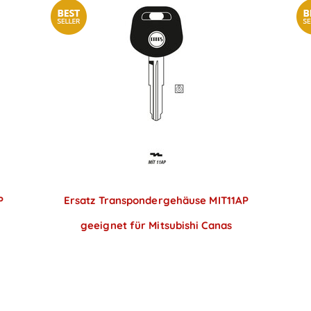
P
Ersatz Transpondergehäuse MIT11AP
geeignet für Mitsubishi Canas
Preise sichtbar nach
Anmeldung