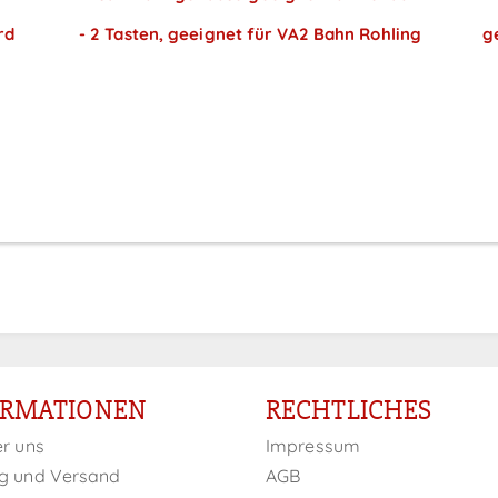
rd
- 2 Tasten, geeignet für VA2 Bahn Rohling
g
Preise sichtbar nach
Anmeldung
ORMATIONEN
RECHTLICHES
er uns
Impressum
g und Versand
AGB