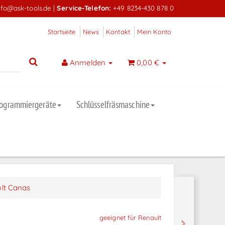
nfo@ask-tools.de
|
Service-Telefon:
+49 8234-430 878 0
Startseite
News
Kontakt
Mein Konto
Anmelden
0,00 €
rogrammiergeräte
Schlüsselfräsmaschine
lt Canas
geeignet für Renault