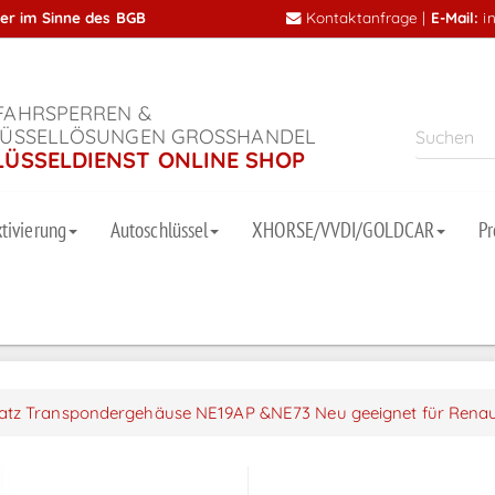
mer im Sinne des BGB
Kontaktanfrage
|
E-Mail:
i
AHRSPERREN &
ÜSSELLÖSUNGEN GROSSHANDEL
LÜSSELDIENST ONLINE SHOP
tivierung
Autoschlüssel
XHORSE/VVDI/GOLDCAR
P
atz Transpondergehäuse NE19AP &NE73 Neu geeignet für Renau