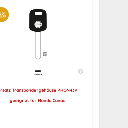
Ersatz Transpondergehäuse PHON43P
Ersatz Tran
geeignet für Honda Canas
geeignet
Preise sichtbar nach
Preise
Anmeldung
A