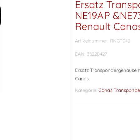
Ersatz Trans
NE19AP &NE73
Renault Cana
Artikelnummer:
RNGT042
EAN:
36220427
Ersatz Transpondergehäuse N
Canas
Kategorie:
Canas Transponde
Preise sichtbar nach
Anmeldung