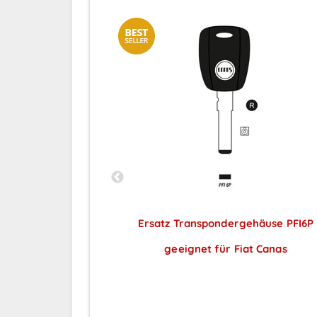
üssel NE73 lang
Ersatz Transpondergehäuse PFI6P
eydiy 1 Stück
geeignet für Fiat Canas
ar nach
Preise sichtbar nach
ng
Anmeldung