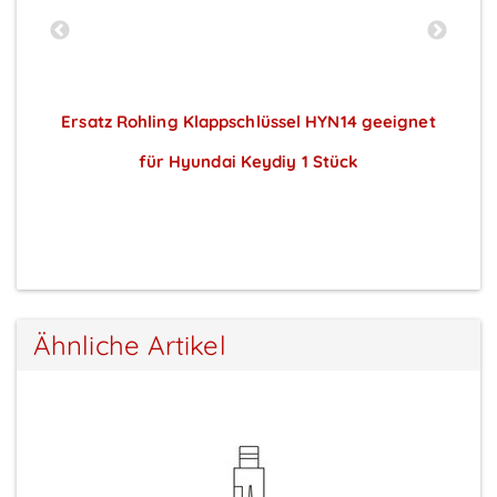
t
Ersatz Rohling Klappschlüssel HYN14 geeignet
E
für Hyundai Keydiy 1 Stück
Preise sichtbar nach Anmeldung
Ähnliche Artikel