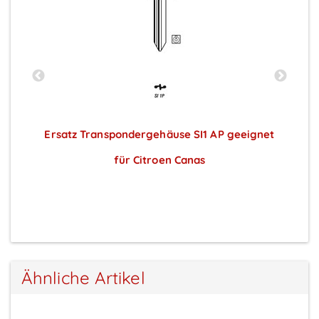
t
Ersatz Transpondergehäuse SI1 AP geeignet
E
für Citroen Canas
Preise sichtbar nach Anmeldung
Ähnliche Artikel