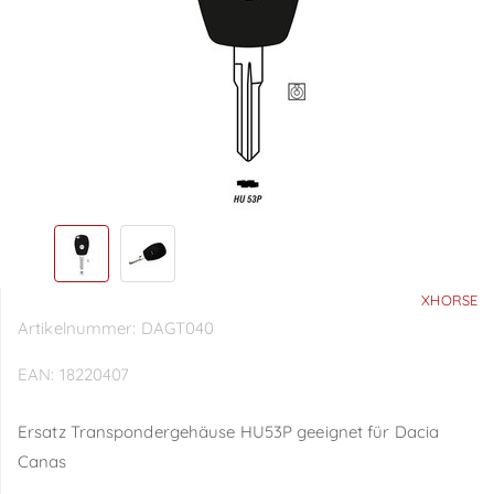
XHORSE
Artikelnummer:
DAGT040
EAN:
18220407
Ersatz Transpondergehäuse HU53P geeignet für Dacia
Canas