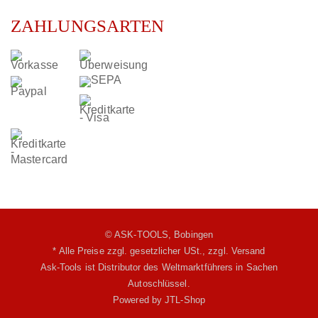
ZAHLUNGSARTEN
© ASK-TOOLS, Bobingen
* Alle Preise zzgl. gesetzlicher USt.,
zzgl. Versand
Ask-Tools ist Distributor des Weltmarktführers in Sachen
Autoschlüssel.
Powered by
JTL-Shop