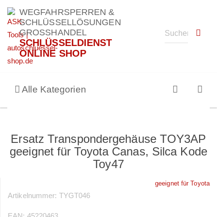
WEGFAHRSPERREN &
SCHLÜSSELLÖSUNGEN
GROSSHANDEL
SCHLÜSSELDIENST
ONLINE SHOP
Alle Kategorien
Ersatz Transpondergehäuse TOY3AP
geeignet für Toyota Canas, Silca Kode
Toy47
geeignet für Toyota
Artikelnummer:
TYGT046
EAN:
45220463