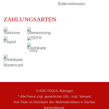
Batteriehinweis
ZAHLUNGSARTEN
© ASK-TOOLS, Bobingen
* Alle Preise zzgl. gesetzlicher USt.,
zzgl. Versand
Ask-Tools ist Distributor des Weltmarktführers in Sachen
Autoschlüssel.