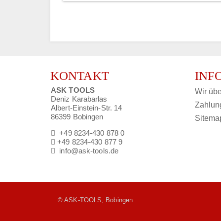
KONTAKT
INF
ASK TOOLS
Wir übe
Deniz Karabarlas
Zahlun
Albert-Einstein-Str. 14
86399 Bobingen
Sitema
+49 8234-430 878 0
+49 8234-430 877 9
info@ask-tools.de
© ASK-TOOLS, Bobingen