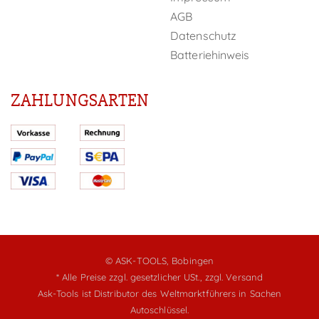
AGB
Datenschutz
Batteriehinweis
ZAHLUNGSARTEN
© ASK-TOOLS, Bobingen
* Alle Preise zzgl. gesetzlicher USt.,
zzgl. Versand
Ask-Tools ist Distributor des Weltmarktführers in Sachen
Autoschlüssel.