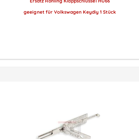
Ersatz Rohling Klappschlüssel HU66
geeignet für Volkswagen Keydiy 1 Stück
Preise sichtbar nach
Anmeldung