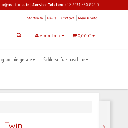
nfo@ask-tools.de
|
Service-Telefon:
+49 8234-430 878 0
Startseite
News
Kontakt
Mein Konto
Anmelden
0,00 €
rogrammiergeräte
Schlüsselfräsmaschine
3-Twin