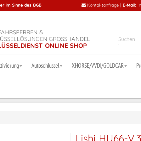
mer im Sinne des BGB
Kontaktanfrage
|
E-Mail:
i
AHRSPERREN &
ÜSSELLÖSUNGEN GROSSHANDEL
LÜSSELDIENST ONLINE SHOP
tivierung
Autoschlüssel
XHORSE/VVDI/GOLDCAR
P
Lishi HU66-V.