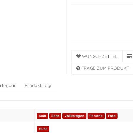
Preise sichtbar nach
Anmeldung
WUNSCHZETTEL
FRAGE ZUM PRODUKT
erfügbar
Produkt Tags
Audi
Seat
Volkswagen
Porsche
Ford
HU66