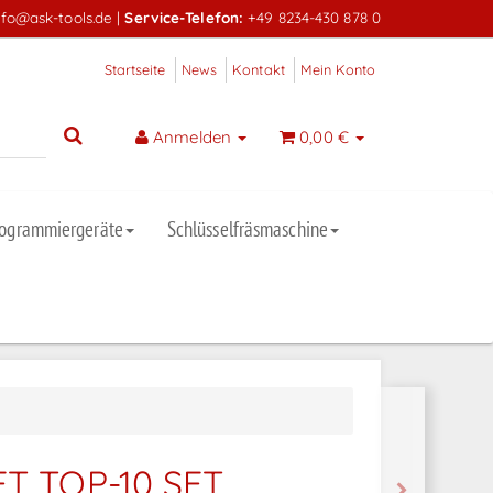
nfo@ask-tools.de
|
Service-Telefon:
+49 8234-430 878 0
Startseite
News
Kontakt
Mein Konto
Anmelden
0,00 €
rogrammiergeräte
Schlüsselfräsmaschine
T TOP-10 SET