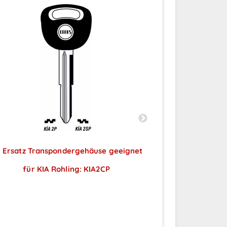
x
Ersatz Transpondergehäuse geeignet
2
x
Ersatz Tra
für KIA Rohling: KIA2CP
geeignet 
Preise sichtbar nach
Preise
Anmeldung
A