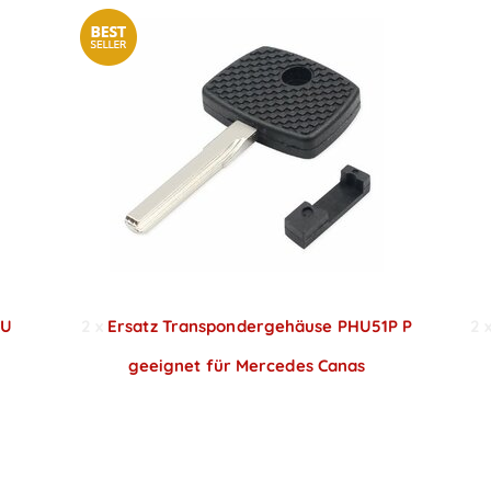
ZU
2
x
Ersatz Transpondergehäuse PHU51P P
2
geeignet für Mercedes Canas
Preise sichtbar nach
Anmeldung