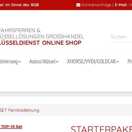
mer im Sinne des BGB
Kontaktanfrage
|
E-Mail:
i
AHRSPERREN &
ÜSSELLÖSUNGEN GROSSHANDEL
LÜSSELDIENST ONLINE SHOP
tivierung
Autoschlüssel
XHORSE/VVDI/GOLDCAR
P
SET Fernbedienung
STARTERPAKE