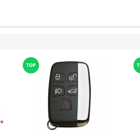
Anmeldung
r
te