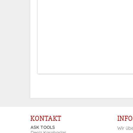
Preise sichtbar nach
Anmeldung
KONTAKT
INF
ASK TOOLS
Wir üb
Deniz Karabarlas