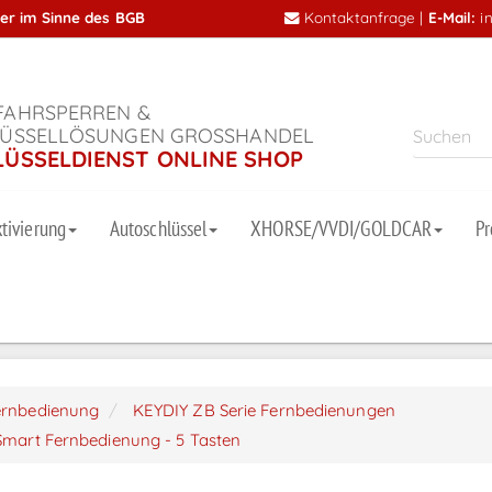
mer im Sinne des BGB
Kontaktanfrage
|
E-Mail:
i
AHRSPERREN &
ÜSSELLÖSUNGEN GROSSHANDEL
LÜSSELDIENST ONLINE SHOP
tivierung
Autoschlüssel
XHORSE/VVDI/GOLDCAR
P
ernbedienung
KEYDIY ZB Serie Fernbedienungen
Smart Fernbedienung - 5 Tasten