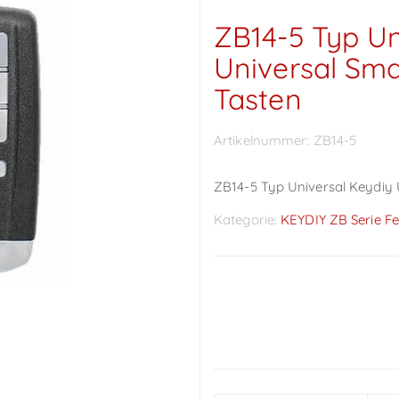
ZB14-5 Typ Un
Universal Sma
Tasten
Artikelnummer:
ZB14-5
ZB14-5 Typ Universal Keydiy 
Kategorie:
KEYDIY ZB Serie F
Preise sichtbar nach
Anmeldung