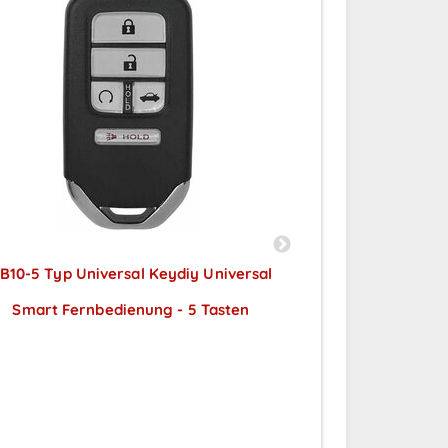
B10-5 Typ Universal Keydiy Universal
ZB10-3 Typ Un
Smart Fernbedienung - 5 Tasten
Smart Fern
Preise sichtbar nach
Preise
Anmeldung
A