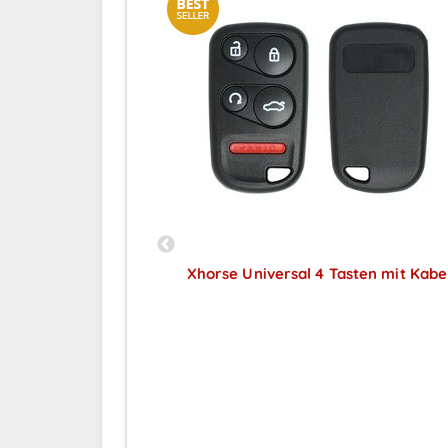
ydiy Universal
Xhorse Universal 4 Tasten mit Kabe
Preise sichtbar nach
 - 3 Tasten
ar nach
Anmeldung
ng