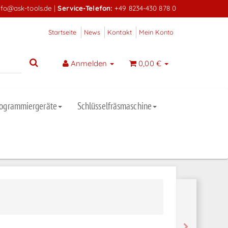
nfo@ask-tools.de
|
Service-Telefon:
+49 8234-430 878 0
Startseite
News
Kontakt
Mein Konto
Anmelden
0,00 €
rogrammiergeräte
Schlüsselfräsmaschine