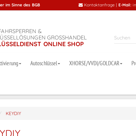
mer im Sinne des BGB
Kontaktanfrage
|
E-Mail:
i
AHRSPERREN &
ÜSSELLÖSUNGEN GROSSHANDEL
LÜSSELDIENST ONLINE SHOP
tivierung
Autoschlüssel
XHORSE/VVDI/GOLDCAR
P
KEYDIY
YDIY