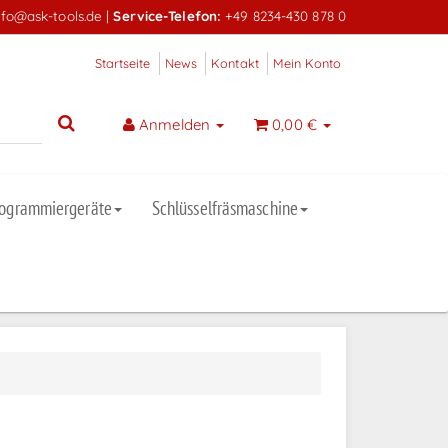
nfo@ask-tools.de
|
Service-Telefon:
+49 8234-430 878 0
Startseite
News
Kontakt
Mein Konto
Anmelden
0,00 €
rogrammiergeräte
Schlüsselfräsmaschine