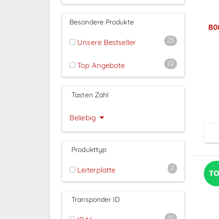
Besondere Produkte
B0
23
Unsere Bestseller
22
Top Angebote
P
Tasten Zahl
Beliebig
Produkttyp
2
Leiterplatte
Transponder ID
10