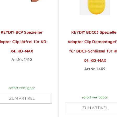
KEYDIY BCP Spezieller
KEYDIY BDC03 Spezielle
apter Clip lötfrei für KD-
Adapter Clip Demontagef
X4, KD-MAX
für BDC3-Schlüssel für K
ArtNr. 1410
X4, KD-MAX
reise sichtbar nach
ArtNr. 1409
Anmeldung
Preise sichtbar na
Anmeldung
sofort verfügbar
sofort verfügbar
ZUM ARTIKEL
ZUM ARTIKEL