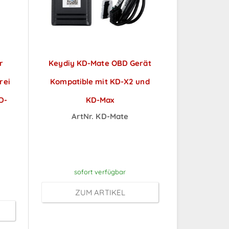
r
Keydiy KD-Mate OBD Gerät
rei
Kompatible mit KD-X2 und
D-
KD-Max
ArtNr. KD-Mate
Preise sichtbar nach
ch
Anmeldung
sofort verfügbar
ZUM ARTIKEL