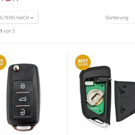
ILTERN NACH
1
von 3