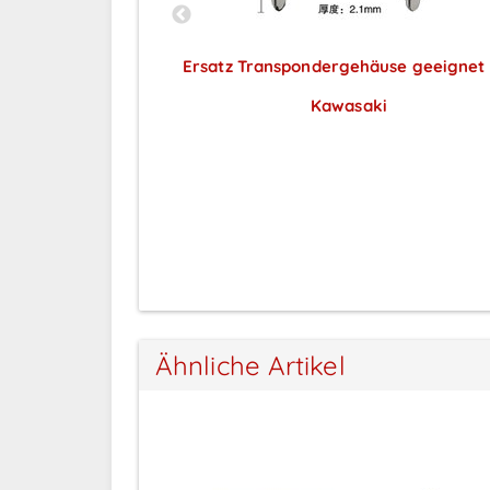
gnet für Smart -
Ersatz Transpondergehäuse geeignet 
Kawasaki
ar nach
Preise sichtbar nach
ng
Anmeldung
Ähnliche Artikel