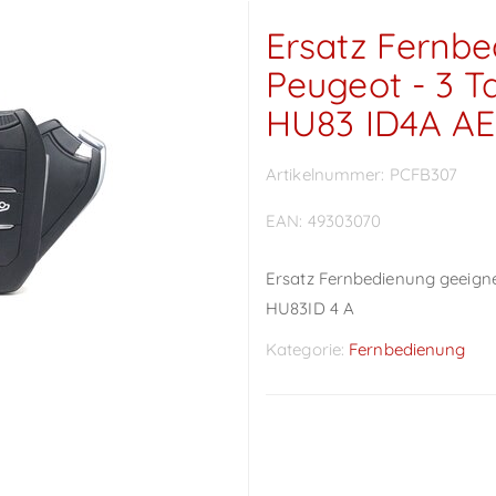
Ersatz Fernbe
Peugeot - 3 T
HU83 ID4A AE
Artikelnummer:
PCFB307
EAN:
49303070
Ersatz Fernbedienung geeigne
HU83ID 4 A
Kategorie:
Fernbedienung
Preise sichtbar nach
Anmeldung