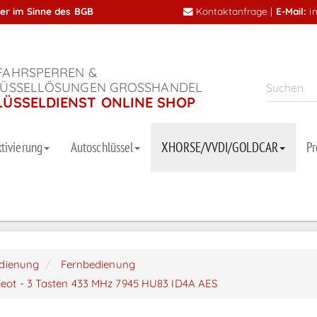
mer im Sinne des BGB
Kontaktanfrage
|
E-Mail:
i
AHRSPERREN &
ÜSSELLÖSUNGEN GROSSHANDEL
LÜSSELDIENST ONLINE SHOP
tivierung
Autoschlüssel
XHORSE/VVDI/GOLDCAR
P
dienung
Fernbedienung
geot - 3 Tasten 433 MHz 7945 HU83 ID4A AES