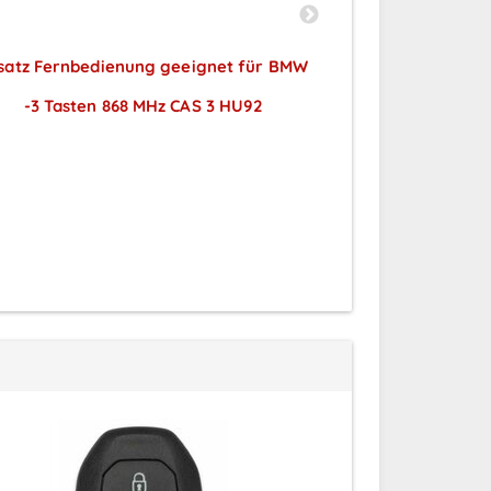
satz Fernbedienung geeignet für BMW
Ersatz Fernbedi
-3 Tasten 868 MHz CAS 3 HU92
MARELLI 3 Taste
Preise sichtbar nach
BJ Du
Anmeldung
Preise
A