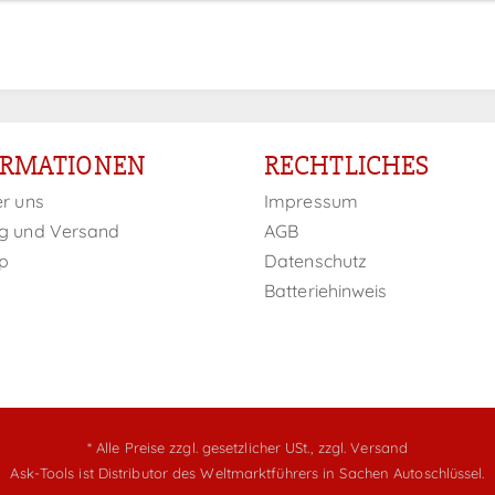
ORMATIONEN
RECHTLICHES
er uns
Impressum
g und Versand
AGB
p
Datenschutz
Batteriehinweis
* Alle Preise zzgl. gesetzlicher USt.,
zzgl. Versand
Ask-Tools ist Distributor des Weltmarktführers in Sachen Autoschlüssel.