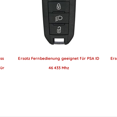
ess
Ersatz Fernbedienung geeignet für PSA ID
Ers
für
46 433 Mhz
Preise sichtbar nach
Anmeldung