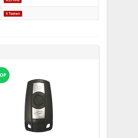
433 MHz
3 Tasten