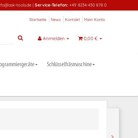
nfo@ask-tools.de
|
Service-Telefon:
+49 8234-430 878 0
Startseite
News
Kontakt
Mein Konto
Anmelden
0,00 €
rogrammiergeräte
Schlüsselfräsmaschine