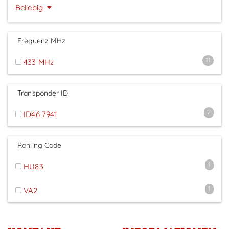
Beliebig
Frequenz MHz
11
433 MHz
Transponder ID
2
ID46 7941
Rohling Code
1
HU83
1
VA2