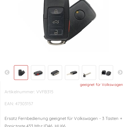
geeignet für Volkswagen
Artikelnummer:
VVFB315
EAN:
47303157
Ersatz Fernbedienung geeignet für Volkswagen - 3 Tasten +
Panictaste 433 Mhz ID46, HU66