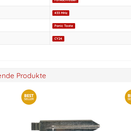
Funkschlüssel
433 MHz
Panic Taste
CY24
ende Produkte