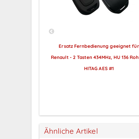
U53LA geeignet
Ersatz Fernbedienung geeignet fü
Stück
Renault - 2 Tasten 434MHz, HU 136 Roh
ar nach
HITAG AES #1
ng
Preise sichtbar nach
Anmeldung
Ähnliche Artikel