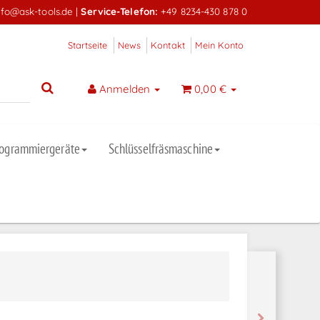
nfo@ask-tools.de
|
Service-Telefon:
+49 8234-430 878 0
Startseite
News
Kontakt
Mein Konto
Anmelden
0,00 €
rogrammiergeräte
Schlüsselfräsmaschine