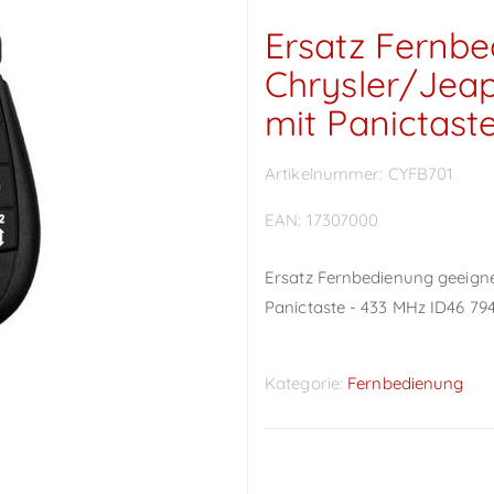
Ersatz Fernbe
Chrysler/Jea
mit Panictast
Artikelnummer:
CYFB701
EAN:
17307000
Ersatz Fernbedienung geeigne
Panictaste - 433 MHz ID46 79
Kategorie:
Fernbedienung
Preise sichtbar nach