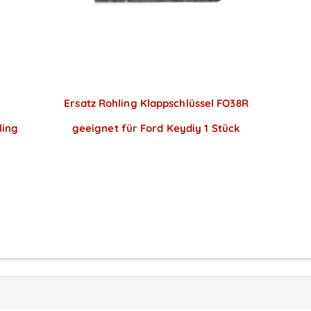
r
Ersatz Rohling Klappschlüssel FO38R
ling
geeignet für Ford Keydiy 1 Stück
Preise sichtbar nach
Anmeldung