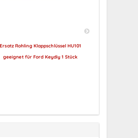
Ersatz Rohling Klappschlüssel HU101
Ersatz Rohli
geeignet für Ford Keydiy 1 Stück
geeignet f
Preise sichtbar nach
Preise
Anmeldung
A