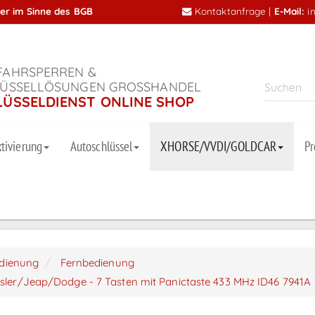
mer im Sinne des BGB
Kontaktanfrage
|
E-Mail:
i
AHRSPERREN &
ÜSSELLÖSUNGEN GROSSHANDEL
LÜSSELDIENST ONLINE SHOP
tivierung
Autoschlüssel
XHORSE/VVDI/GOLDCAR
P
dienung
Fernbedienung
ysler/Jeap/Dodge - 7 Tasten mit Panictaste 433 MHz ID46 7941A