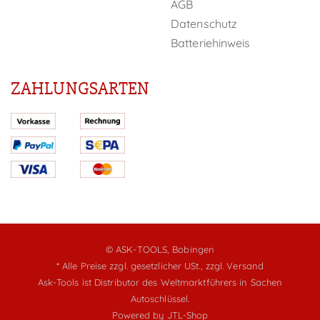
AGB
Datenschutz
Batteriehinweis
ZAHLUNGSARTEN
© ASK-TOOLS, Bobingen
* Alle Preise zzgl. gesetzlicher USt.,
zzgl. Versand
Ask-Tools ist Distributor des Weltmarktführers in Sachen
Autoschlüssel.
Powered by
JTL-Shop