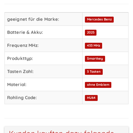
geeignet für die Marke:
Mercedes Benz
Batterie & Akku:
2025
Frequenz MHz:
433 MHz
Produkttyp:
Smartkey
Tasten Zahl:
3 Tasten
Material:
ohne Emblem
Rohling Code:
HU64