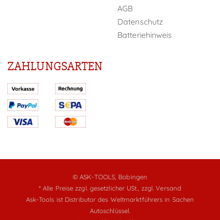
AGB
Datenschutz
Batteriehinweis
ZAHLUNGSARTEN
© ASK-TOOLS, Bobingen
* Alle Preise zzgl. gesetzlicher USt.,
zzgl. Versand
Ask-Tools ist Distributor des Weltmarktführers in Sachen
Autoschlüssel.