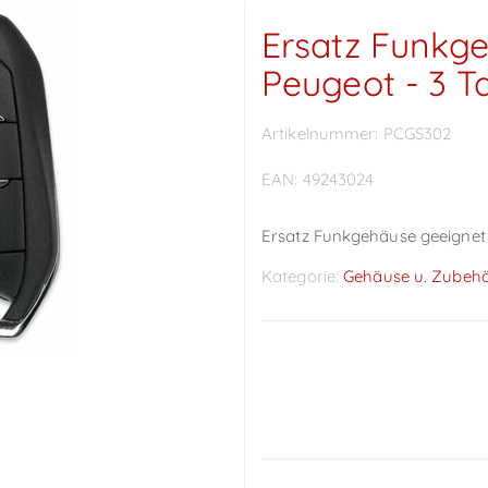
Ersatz Funkge
Peugeot - 3 T
Artikelnummer:
PCGS302
EAN:
49243024
Ersatz Funkgehäuse geeignet 
Kategorie:
Gehäuse u. Zubeh
Preise sichtbar nach
Anmeldung