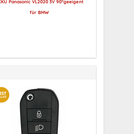
KU Panasonic VL2020 3V 90°geeigent
Ersatz Fun
für BMW
Chev
Preise sichtbar nach
Preise
Anmeldung
A