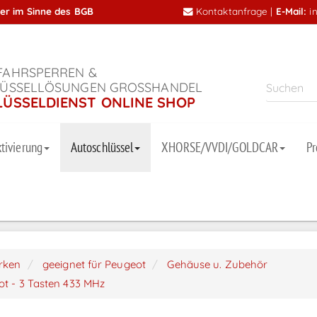
mer im Sinne des BGB
Kontaktanfrage
|
E-Mail:
i
AHRSPERREN &
ÜSSELLÖSUNGEN GROSSHANDEL
LÜSSELDIENST ONLINE SHOP
tivierung
Autoschlüssel
XHORSE/VVDI/GOLDCAR
P
arken
geeignet für Peugeot
Gehäuse u. Zubehör
ot - 3 Tasten 433 MHz