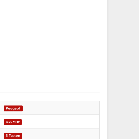
Peugeot
433 MHz
3 Tasten