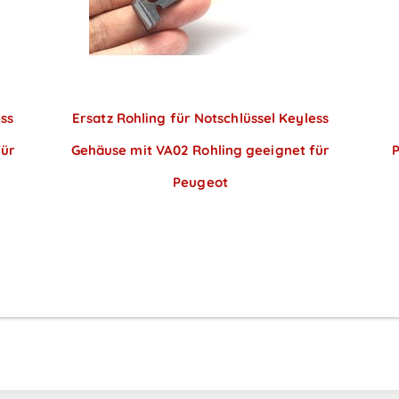
ess
Ersatz Rohling für Notschlüssel Keyless
für
Gehäuse mit VA02 Rohling geeignet für
P
Peugeot
Preise sichtbar nach
Anmeldung