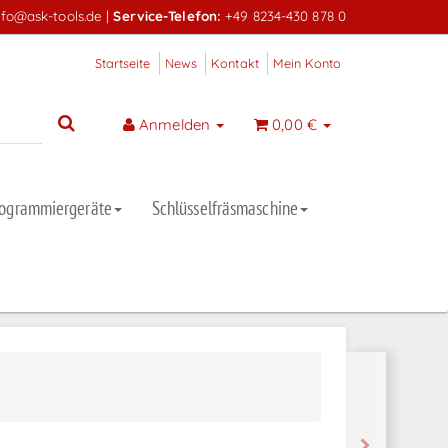
nfo@ask-tools.de
|
Service-Telefon:
+49 8234-430 878 0
Startseite
News
Kontakt
Mein Konto
Anmelden
0,00 €
rogrammiergeräte
Schlüsselfräsmaschine