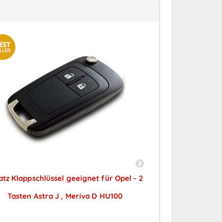
atz Klappschlüssel geeignet für Opel - 2
Ersatz Klappschl
Tasten Astra J , Meriva D HU100
Tasten mit
Preise sichtbar nach
Preise