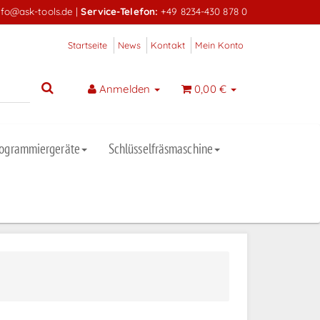
nfo@ask-tools.de
|
Service-Telefon:
+49 8234-430 878 0
Startseite
News
Kontakt
Mein Konto
Anmelden
0,00 €
rogrammiergeräte
Schlüsselfräsmaschine