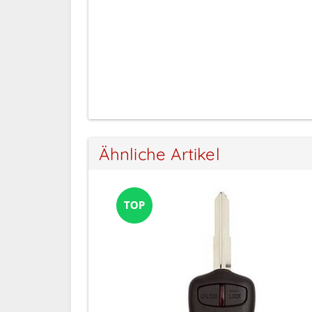
ng
Anmeldung
Ähnliche Artikel