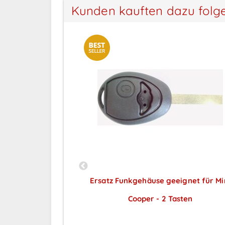
Kunden kauften dazu folg
gnet für Fiat - 2
Ersatz Funkgehäuse geeignet für Mi
ach seitlich
Cooper - 2 Tasten
ar nach
Preise sichtbar nach