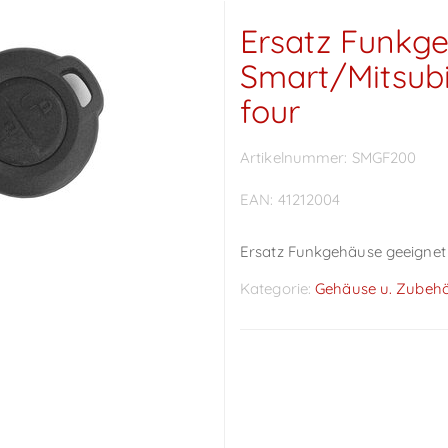
Ersatz Funkge
Smart/Mitsubi
four
Artikelnummer:
SMGF200
EAN:
41212004
Ersatz Funkgehäuse geeignet f
Kategorie:
Gehäuse u. Zubeh
Preise sichtbar nach
Anmeldung