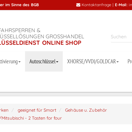
mer im Sinne des BGB
Kontaktanfrage
|
E-Mail:
i
AHRSPERREN &
ÜSSELLÖSUNGEN GROSSHANDEL
LÜSSELDIENST ONLINE SHOP
tivierung
Autoschlüssel
XHORSE/VVDI/GOLDCAR
P
arken
geeignet für Smart
Gehäuse u. Zubehör
itsubischi - 2 Tasten for four