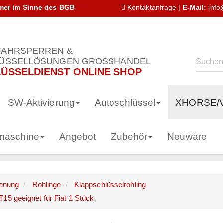
hmer im Sinne des BGB
Kontaktanfrage
|
E-Mail:
info
AHRSPERREN &
ÜSSELLÖSUNGEN GROSSHANDEL
ÜSSELDIENST ONLINE SHOP
SW-Aktivierung
Autoschlüssel
XHORSE/
smaschine
Angebot
Zubehör
Neuware
ienung
Rohlinge
Klappschlüsselrohling
15 geeignet für Fiat 1 Stück