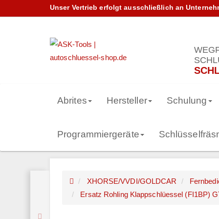
Unser Vertrieb erfolgt ausschließlich an Unterne
WEGF
SCHL
SCHL
Abrites
Hersteller
Schulung
Programmiergeräte
Schlüsselfrä
XHORSE/VVDI/GOLDCAR
Fernbed
Ersatz Rohling Klappschlüessel (FI1BP) GT