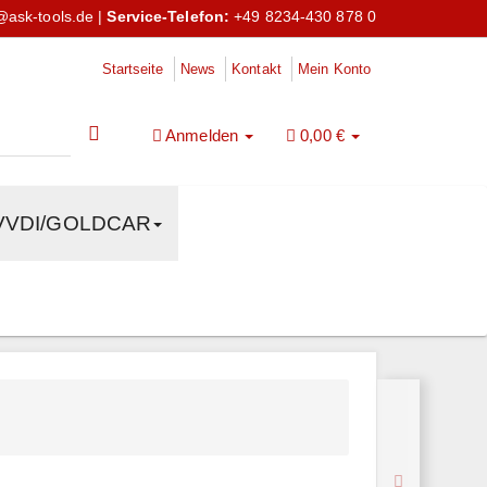
@ask-tools.de
|
Service-Telefon:
+49 8234-430 878 0
Startseite
News
Kontakt
Mein Konto
Anmelden
0,00 €
VVDI/GOLDCAR