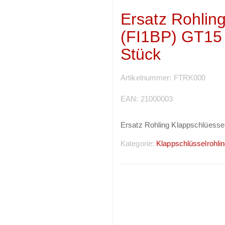
Ersatz Rohlin
(FI1BP) GT15 g
Stück
Artikelnummer:
FTRK000
EAN:
21000003
Ersatz Rohling Klappschlüessel
Kategorie:
Klappschlüsselrohli
Preise sichtbar nach
Anmeldung