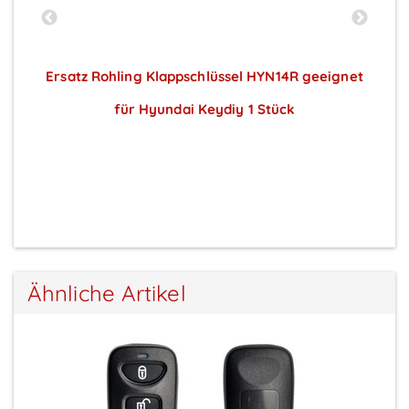
t
Ersatz Rohling Klappschlüssel HYN14R geeignet
E
für Hyundai Keydiy 1 Stück
Preise sichtbar nach Anmeldung
Ähnliche Artikel