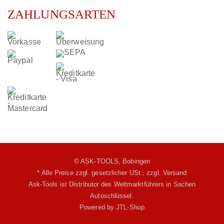
ZAHLUNGSARTEN
© ASK-TOOLS, Bobingen
* Alle Preise zzgl. gesetzlicher USt.,
zzgl. Versand
Ask-Tools ist Distributor des Weltmarktführers in Sachen
Autoschlüssel.
Powered by
JTL-Shop