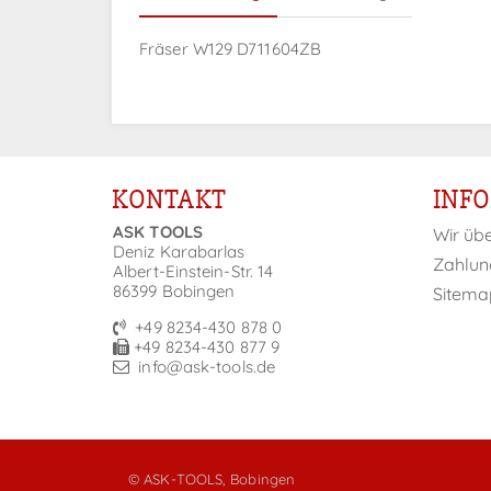
Fräser W129 D711604ZB
KONTAKT
INF
ASK TOOLS
Wir üb
Deniz Karabarlas
Zahlun
Albert-Einstein-Str. 14
86399 Bobingen
Sitema
+49 8234-430 878 0
+49 8234-430 877 9
info@ask-tools.de
© ASK-TOOLS, Bobingen