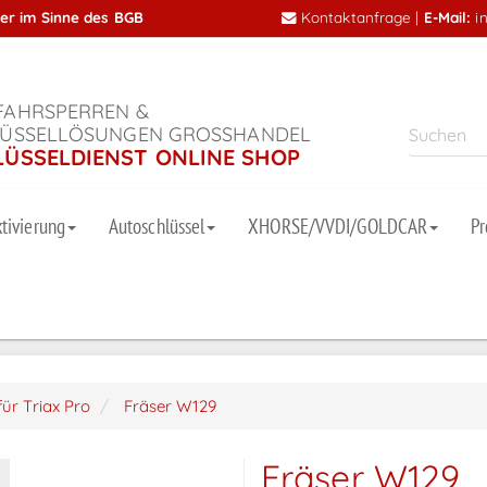
mer im Sinne des BGB
Kontaktanfrage
|
E-Mail:
i
AHRSPERREN &
ÜSSELLÖSUNGEN GROSSHANDEL
LÜSSELDIENST ONLINE SHOP
tivierung
Autoschlüssel
XHORSE/VVDI/GOLDCAR
P
für Triax Pro
Fräser W129
Fräser W129