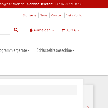
nfo@ask-tools.de
|
Service-Telefon:
+49 8234-430 878 0
Startseite
News
Kontakt
Mein Konto
Anmelden
0,00 €
rogrammiergeräte
Schlüsselfräsmaschine