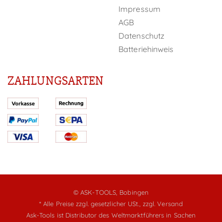
Impressum
AGB
Datenschutz
Batteriehinweis
ZAHLUNGSARTEN
© ASK-TOOLS, Bobingen
* Alle Preise zzgl. gesetzlicher USt.,
zzgl. Versand
Ask-Tools ist Distributor des Weltmarktführers in Sachen