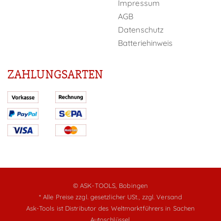
Impressum
AGB
Datenschutz
Batteriehinweis
ZAHLUNGSARTEN
© ASK-TOOLS, Bobingen
* Alle Preise zzgl. gesetzlicher USt.,
zzgl. Versand
Ask-Tools ist Distributor des Weltmarktführers in Sachen
Autoschlüssel.